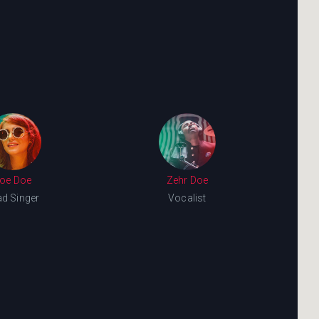
oe Doe
Zehr Doe
ad Singer
Vocalist