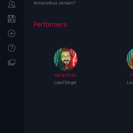
temporibus veniam?
Performers
Asrar Khan
F
Lead Singer
Le